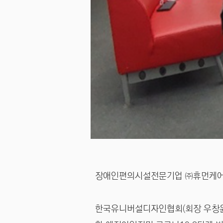
장애인편의시설전문기업 ㈜휴먼케어(대
한국유니버설디자인협회(회장 우창윤)